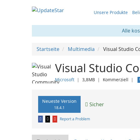
Unsere Produkte
Bel
Alle ko
Startseite
Multimedia
Visual Studio 
Visual Studio C
Microsoft
❘
3,8MB
❘
Kommerziell
❘
Neueste Version
Sicher
18.4.1
Report a Problem