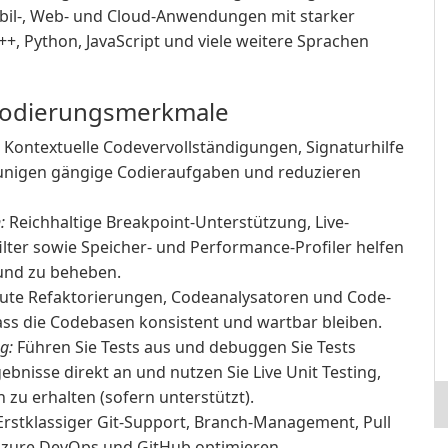
bil-, Web- und Cloud-Anwendungen mit starker
C++, Python, JavaScript und viele weitere Sprachen
 Codierungsmerkmale
Kontextuelle Codevervollständigungen, Signaturhilfe
eunigen gängige Codieraufgaben und reduzieren
:
Reichhaltige Breakpoint-Unterstützung, Live-
filter sowie Speicher- und Performance-Profiler helfen
 und zu beheben.
ute Refaktorierungen, Codeanalysatoren und Code-
ass die Codebasen konsistent und wartbar bleiben.
g:
Führen Sie Tests aus und debuggen Sie Tests
gebnisse direkt an und nutzen Sie Live Unit Testing,
zu erhalten (sofern unterstützt).
rstklassiger Git-Support, Branch-Management, Pull
 Azure DevOps und GitHub optimieren