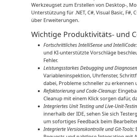
Werkzeugset zum Erstellen von Desktop-, Mo
Unterstützung für .NET, C#, Visual Basic, F#, 
über Erweiterungen.
Wichtige Produktivitäts- und
Fortschrittliches IntelliSense und IntelliCode:
und KI-unterstützte Vorschläge beschl
Fehler.
Leistungsstarkes Debugging und Diagnosen
Variableninspektion, Uhrfenster, Schritt
dabei, Probleme schneller zu erkennen
Refaktorierung und Code-Cleanup:
Eingeba
Cleanup mit einem Klick sorgen dafür, d
Integriertes Unit Testing und Live-Unit-Testin
innerhalb der IDE, sehen Sie sich Tester
um sofortiges Feedback beim Bearbeiten 
Integrierte Versionskontrolle und Git-Tools:
E
Requests und nahtlose Integration mit