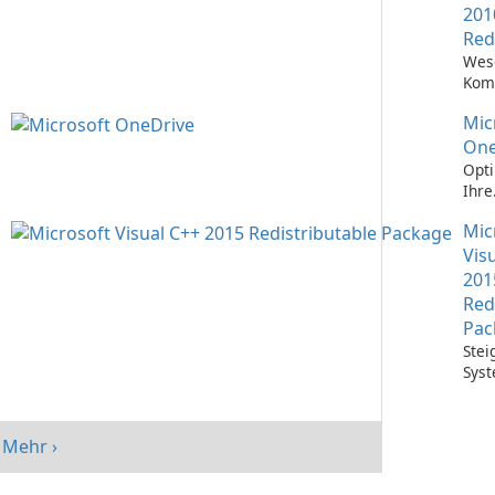
201
Red
Wes
Kom
Ausf
Mic
Visu
Anw
One
Opti
Ihre
Date
Mic
mit 
One
Vis
201
Red
Pac
Stei
Syst
mit 
Visu
Redi
Mehr ›
Pack