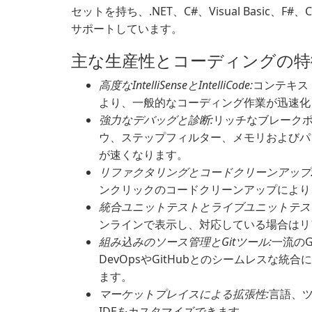
セットを持ち、.NET、C#、Visual Basic、F#
サポートしています。
主な生産性とコーディングの特
高度なIntelliSenseとIntelliCode:
コンテキス
より、一般的なコーディング作業が迅速化
強力なデバッグと診断:
リッチなブレーク
ウ、ステップフィルター、メモリおよびパ
が速くなります。
リファクタリングとコードクリーンアップ
ンクリックのコードクリーンアップにより
統合ユニットテストとライブユニットテス
ンラインで表示し、対応している場合はリ
組み込みのソース管理とGitツール:
一流のG
DevOpsやGitHubとのシームレスな
ます。
マーケットプレイスによる拡張性:
言語、ツ
IDEをカスタマイズできます。