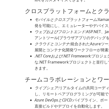
クロスプラットフォームとク
モバイルとクロスプラットフォーム:
Xam
発を可能にし、エミュレーターやデバイス
ウェブおよびフロントエンド:
ASP.NET、J
アントツール(ブラウザアプリのデバッグ
クラウドとコンテナ:
統合されたAzureツ
展開とコンテナ化開発ワークフローが簡素
.NET Coreおよび.NET Framework:
プロジェ
な.NET Frameworkプロジェクトと並
きます。
チームコラボレーションとワー
ライブシェア:
リアルタイムの共同コーデ
し、リモートペアプログラミングが可能で
Azure DevOpsとCI/CD:
パイプライン、ボー
直接ビルドやデプロイを自動化します。