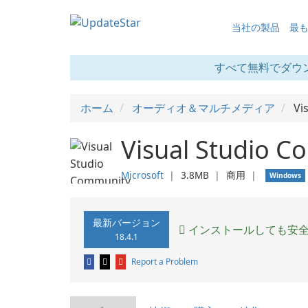
当社の製品
最
すべて無料でダウ
ホーム
オーディオ＆マルチメディア
Vi
Visual Studio C
Microsoft
❘
3.8MB
❘
商用
❘
Windows
最新バージョン
インストールしても安
18.4.1
Report a Problem