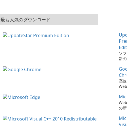
最も人気のダウンロード
Upd
Pr
Edi
ソフ
新の
とは、
Goo
Pre
でか
Ch
簡単
高速
た。
We
Mic
We
の新
Mic
Vis