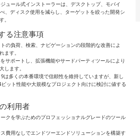
モジュール式インストーラーは、デスクトップ、モバイ
選べ、ディスク使用を減らし、ターゲットを絞った開発シ
す。
する注意事項
クトの負荷、検索、ナビゲーションの段階的な改善によ
れます。
ンをサポートし、拡張機能やサードパーティツールにより
大します。
dio 2019は多くの本番環境で信頼性を維持していますが、新し
以降)では64ビット性能や大規模なプロジェクト向けに検討に値する
019の利用者
ワークを学ぶためのプロフェッショナルグレードのツール
ンス費用なしでエンドツーエンドソリューションを構築す