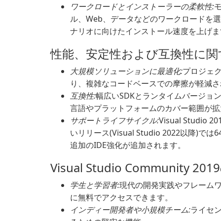
ワークロードとインストーラーの柔軟性:
ル、Web、データなどのワークロードを
ナリオに向けたインストール速度を上げま
性能、安定性および互換性に関
大規模ソリューションに最適化:
プロジェ
り、複雑なコードベースでの摩擦が軽減さ
互換性:
幅広いSDKとランタイムバージョ
言語やプラットフォームのカバー範囲が拡
サポートライフサイクル:
Visual Stu
いリリース(Visual Studio 2022
追加のIDE強化が追加されます。
Visual Studio Community 2
学生と学習者:
現代の開発実践やフレーム
に無料でアクセスできます。
インディー開発者や小規模チーム:
ライセ