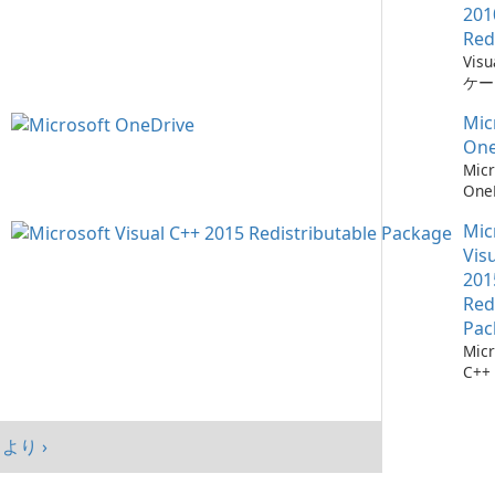
201
Red
Vis
ケー
に不
Mic
ーネ
One
Micr
One
イル
Mic
Vis
201
Red
Pac
Micr
C++
可能
シス
マン
より ›
まし