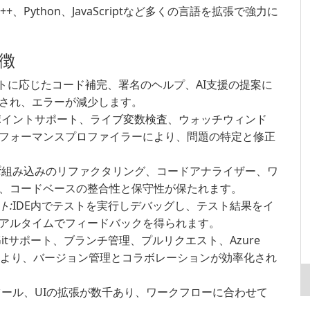
、C++、Python、JavaScriptなど多くの言語を拡張で強力に
徴
トに応じたコード補完、署名のヘルプ、AI支援の提案に
され、エラーが減少します。
ポイントサポート、ライブ変数検査、ウォッチウィンド
フォーマンスプロファイラーにより、問題の特定と修正
:
組み込みのリファクタリング、コードアナライザー、ワ
、コードベースの整合性と保守性が保たれます。
ト:
IDE内でテストを実行しデバッグし、テスト結果をイ
アルタイムでフィードバックを得られます。
itサポート、ブランチ管理、プルリクエスト、Azure
統合により、バージョン管理とコラボレーションが効率化され
ール、UIの拡張が数千あり、ワークフローに合わせて